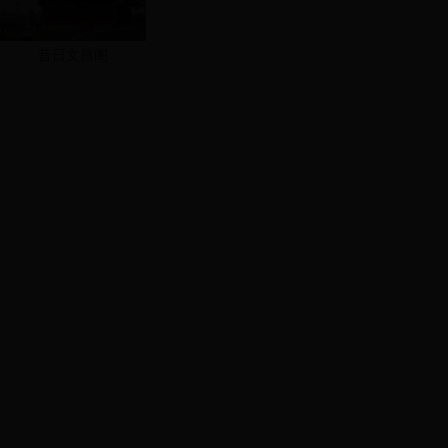
昔日文昌阁